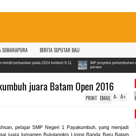
A SEMARAPURA
BERITA SEPUTAR BALI
n pada 2024 tumbuh 9-11
IMF proyeksi pertumbuhan ekonomi dunia 2024
persen
yakumbuh juara Batam Open 2016
A
A
PRINT
EMAIL
-
+
khsan, pelajar SMP Negeri 1 Payakumbuh, yang menjadi
agai juara turnamen Bulutangkis Lining Banda Baru Batam