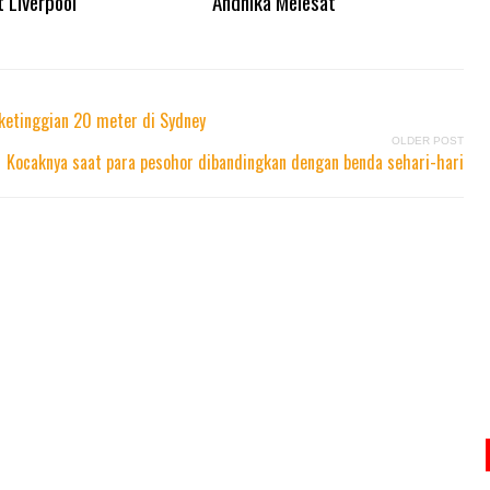
 Liverpool
Andhika Melesat
 ketinggian 20 meter di Sydney
OLDER POST
Kocaknya saat para pesohor dibandingkan dengan benda sehari-hari