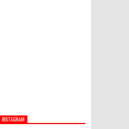
PASAR MURAH
Bupati Suwirta Ajak PNS
Manfaatkan Beras Lokal
Hati-Hati! Gaya Hidup Hedon Bisa
Jadi Masalah! Simak 5 Alasannya
INSTAGRAM