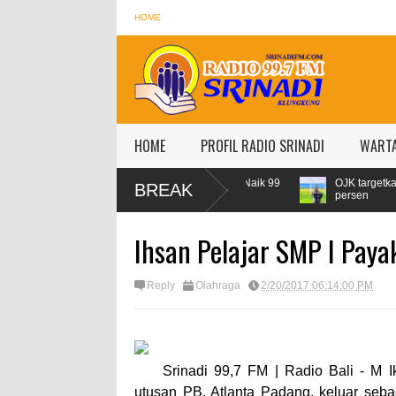
HOME
HOME
PROFIL RADIO SRINADI
WART
r Lebaran, Konsumsi Pertamax Naik 99
OJK targetkan kredit perbanka
BREAK
sen
persen
Ihsan Pelajar SMP I Pa
Reply
Olahraga
2/20/2017 06:14:00 PM
Srinadi 99,7 FM | Radio Bali -
M I
utusan PB. Atlanta Padang, keluar seb