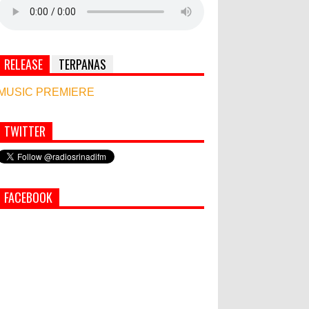
RELEASE
TERPANAS
MUSIC PREMIERE
TWITTER
World Marketing Forum 2022:
Sustainability dan Kemanusiaan
jadi Kunci Sukses Pemasar
Hadapi Tantangan Bisnis Jangka
FACEBOOK
Panjang
Simbol Persahabatan, RI Bangun Islamic Centre
di Afghanistan
PEMKAB KLUNGKUNG GELAR