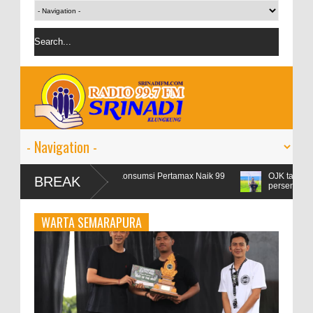
n, Konsumsi Pertamax Naik 99
OJK targetkan kredit perbankan pada 2
BREAK
persen
WARTA SEMARAPURA