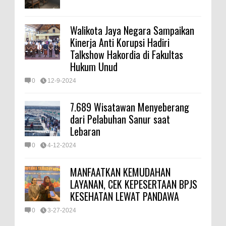
Walikota Jaya Negara Sampaikan
Kinerja Anti Korupsi Hadiri
Talkshow Hakordia di Fakultas
Hukum Unud
0
12-9-2024
7.689 Wisatawan Menyeberang
dari Pelabuhan Sanur saat
Lebaran
0
4-12-2024
MANFAATKAN KEMUDAHAN
LAYANAN, CEK KEPESERTAAN BPJS
KESEHATAN LEWAT PANDAWA
0
3-27-2024