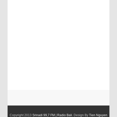
Copyright 2013
Srinadi 99,7 FM | Radio Bali
. Design By
Tien Nguyen