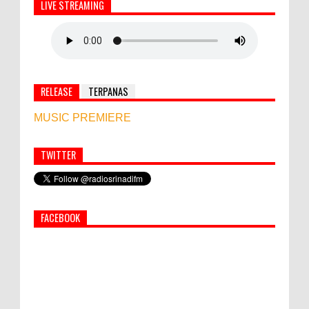
LIVE STREAMING
RELEASE
TERPANAS
MUSIC PREMIERE
TWITTER
Simbol Persahabatan, RI Bangun Islamic Centre di
Afghanistan
FACEBOOK
PEMKAB KLUNGKUNG GELAR PASAR
MURAH
Bupati Suwirta Ajak PNS Manfaatkan