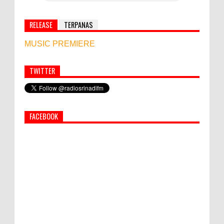
RELEASE
TERPANAS
MUSIC PREMIERE
TWITTER
Simbol Persahabatan, RI Bangun Islamic Centre di
Afghanistan
FACEBOOK
PEMKAB KLUNGKUNG GELAR PASAR
MURAH
Semua ASN Pemprov Bali Wajib Ikuti Tes
Narkoba