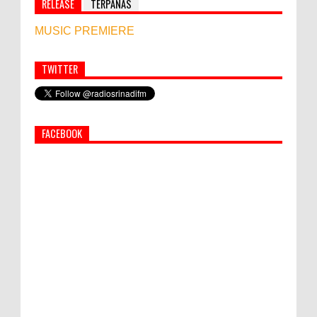
RELEASE
TERPANAS
MUSIC PREMIERE
TWITTER
Simbol Persahabatan, RI Bangun Islamic Centre di
Afghanistan
FACEBOOK
World Marketing Forum 2022:
Sustainability dan Kemanusiaan jadi Kunci
Sukses Pemasar Hadapi Tantangan Bisnis
Jangka Panjang
PEMKAB KLUNGKUNG GELAR PASAR
MURAH
Bupati Suwirta Ajak PNS Manfaatkan