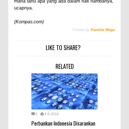
maha tahu apa yang ada dalam hati hambanya,"
ucapnya.
(Kompas.com)
Posted by
Kandita Mega
LIKE TO SHARE?
RELATED
0
4-6-2018
Perbankan Indonesia Disarankan