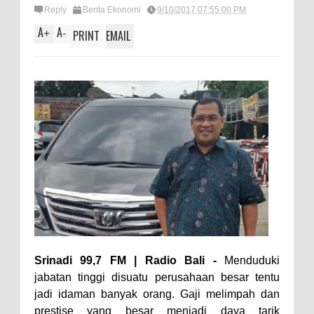
Reply
Berita Ekonomi
9/10/2017 07:55:00 PM
A
A
+
-
PRINT
EMAIL
Srinadi 99,7 FM | Radio Bali -
Menduduki
jabatan tinggi disuatu perusahaan besar tentu
jadi idaman banyak orang. Gaji melimpah dan
prestise yang besar menjadi daya tarik