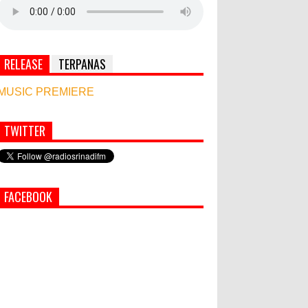
RELEASE
TERPANAS
MUSIC PREMIERE
TWITTER
Simbol Persahabatan, RI Bangun Islamic Centre
di Afghanistan
PEMKAB KLUNGKUNG GELAR
FACEBOOK
PASAR MURAH
Bupati Suwirta Ajak PNS
Manfaatkan Beras Lokal