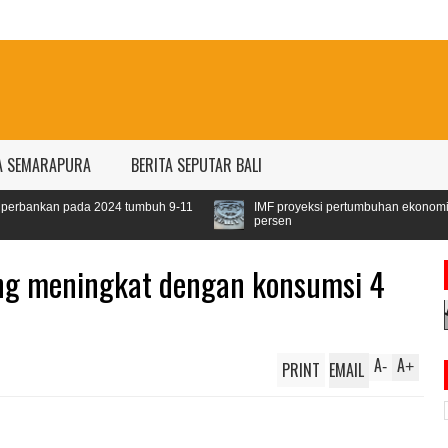
A SEMARAPURA
BERITA SEPUTAR BALI
a 2024 tumbuh 9-11
IMF proyeksi pertumbuhan ekonomi dunia 2024 seb
persen
g meningkat dengan konsumsi 4
A
A
PRINT
EMAIL
-
+