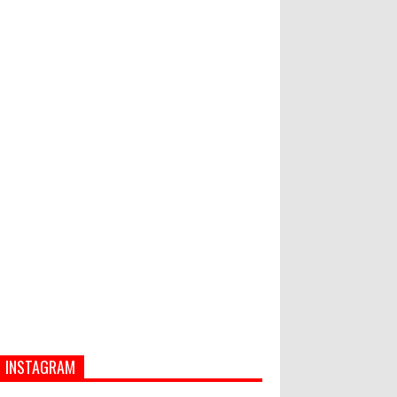
Semua ASN Pemprov Bali Wajib
Ikuti Tes Narkoba
Hati-Hati! Gaya Hidup Hedon Bisa
Jadi Masalah! Simak 5 Alasannya
INSTAGRAM