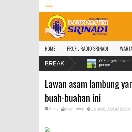
HOME
HOME
PROFIL RADIO SRINADI
WART
aran, Konsumsi Pertamax Naik 99
OJK targetkan kredit perbankan pad
BREAK
persen
Lawan asam lambung yan
buah-buahan ini
Reply
Gaya Hidup
12/16/2017 06:43:00 PM