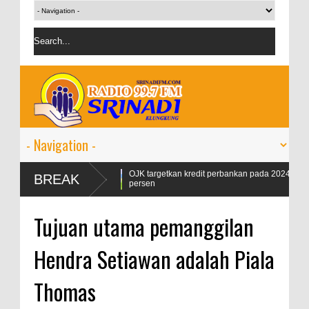
 Naik 99
OJK targetkan kredit perbankan pada 2024 tumbuh 9-11
BREAK
persen
Tujuan utama pemanggilan
Hendra Setiawan adalah Piala
Thomas