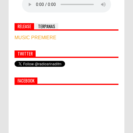
RELEASE
TERPANAS
MUSIC PREMIERE
TWITTER
Simbol Persahabatan, RI Bangun Islamic Centre di
Afghanistan
FACEBOOK
PEMKAB KLUNGKUNG GELAR PASAR
MURAH
Bupati Suwirta Ajak PNS Manfaatkan
Beras Lokal