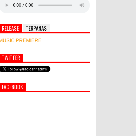
RELEASE
TERPANAS
MUSIC PREMIERE
TWITTER
World Marketing Forum 2022:
Sustainability dan Kemanusiaan
jadi Kunci Sukses Pemasar
Hadapi Tantangan Bisnis Jangka
FACEBOOK
Panjang
Simbol Persahabatan, RI Bangun Islamic Centre
di Afghanistan
PEMKAB KLUNGKUNG GELAR