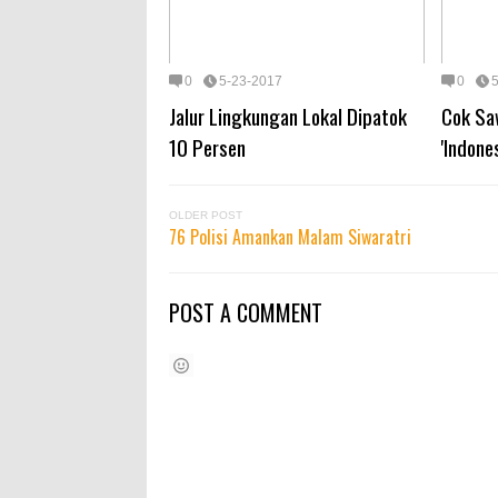
0
5-23-2017
0
Jalur Lingkungan Lokal Dipatok
Cok Sa
10 Persen
'Indones
OLDER POST
76 Polisi Amankan Malam Siwaratri
POST A COMMENT