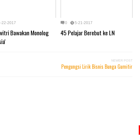
5-22-2017
0
5-21-2017
witri Bawakan Monolog
45 Pelajar Berebut ke LN
ia'
NEWER POST
Pengungsi Lirik Bisnis Bunga Gumitir