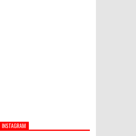
PASAR MURAH
Bupati Suwirta Ajak PNS
Manfaatkan Beras Lokal
Hati-Hati! Gaya Hidup Hedon Bisa
Jadi Masalah! Simak 5 Alasannya
INSTAGRAM