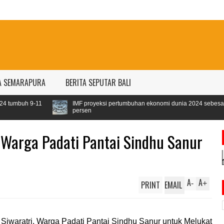
A SEMARAPURA
BERITA SEPUTAR BALI
IMF proyeksi pertumbuhan ekonomi dunia 2024 sebesar 3,1
persen
, Warga Padati Pantai Sindhu Sanur
A
A
PRINT
EMAIL
-
+