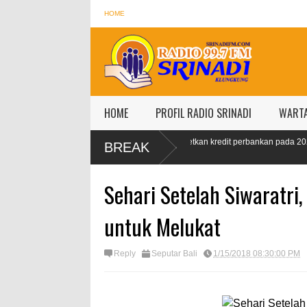
HOME
HOME
PROFIL RADIO SRINADI
WART
max Naik 99
OJK targetkan kredit perbankan pada 2024 tumbuh 9-11
BREAK
persen
Sehari Setelah Siwaratri
untuk Melukat
Reply
Seputar Bali
1/15/2018 08:30:00 PM