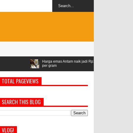
Harga emas Antam naik jadi Rp1,528 juta
Airlangga: ASEAN ja
per gram
geopolitik
TOTAL PAGEVIEWS
SEARCH THIS BLOG
VLOG!