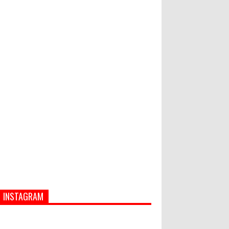
Bupati Suwirta Ajak PNS
Manfaatkan Beras Lokal
Hati-Hati! Gaya Hidup Hedon Bisa
Jadi Masalah! Simak 5 Alasannya
INSTAGRAM