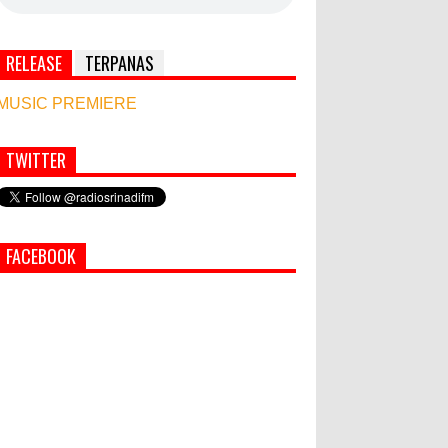
RELEASE
TERPANAS
MUSIC PREMIERE
TWITTER
Simbol Persahabatan, RI Bangun Islamic Centre
di Afghanistan
World Marketing Forum 2022:
FACEBOOK
Sustainability dan Kemanusiaan
jadi Kunci Sukses Pemasar
Hadapi Tantangan Bisnis Jangka
Panjang
PEMKAB KLUNGKUNG GELAR
PASAR MURAH