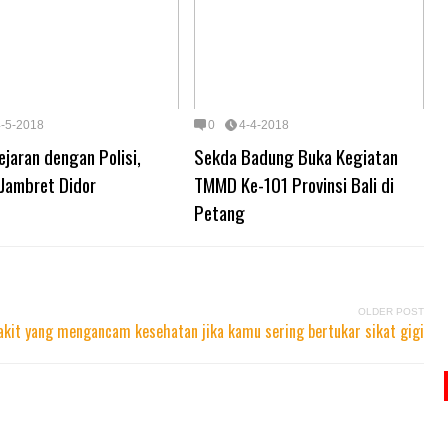
4-5-2018
0
4-4-2018
ejaran dengan Polisi,
Sekda Badung Buka Kegiatan
 Jambret Didor
TMMD Ke-101 Provinsi Bali di
Petang
OLDER POST
akit yang mengancam kesehatan jika kamu sering bertukar sikat gigi