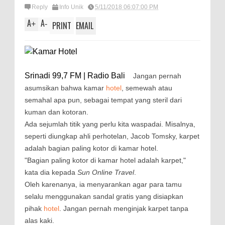
Reply
Info Unik
5/11/2018 06:07:00 PM
A
A
+
-
PRINT
EMAIL
Srinadi 99,7 FM | Radio Bali
Jangan pernah
asumsikan bahwa kamar
hotel
, semewah atau
semahal apa pun, sebagai tempat yang steril dari
kuman dan kotoran.
Ada sejumlah titik yang perlu kita waspadai. Misalnya,
seperti diungkap ahli perhotelan, Jacob Tomsky, karpet
adalah bagian paling kotor di kamar hotel.
"Bagian paling kotor di kamar hotel adalah karpet,"
kata dia kepada
Sun Online Travel
.
Oleh karenanya, ia menyarankan agar para tamu
selalu menggunakan sandal gratis yang disiapkan
pihak
hotel
. Jangan pernah menginjak karpet tanpa
alas kaki.