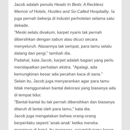
Jacob adalah penulis
Heads In Beds: A Reckless
Memoir of Hotels, Hustles and So-Called Hospitality
. Ia
juga pernah bekerja di industri perhotelan selama satu
dekade.
"Meski selalu divakum, karpet nyaris tak pernah
dibersihkan dengan sabun atau dicuci secara
menyeluruh. Alasannya tak sempat, para tamu selalu
datang dan pergi," tambah dia.
Padahal, kata Jacob, karpet adalah bagian yang perlu
mendapatkan perhatian ekstra. "Apalagi, ada
kemungkinan besar ada pecahan kaca di sana."
Selain itu, Jacob juga menyarankan agar para tamu
tidak menggunakan bantal dekorasi yang biasanya ada
di tempat tidur.
"Bantal-bantal itu tak pernah dibersihkan dan biasanya
ditaruh di lantai oleh para tamu," kata dia.
Jacob juga mengatakan bahwa orang-orang
berperilaku seperti 'anak-anak' ketika mereka
menginap di hotel. Itu mengapa, sejumlah tamu kerap