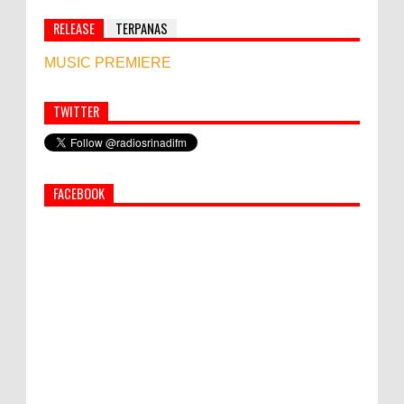
RELEASE
TERPANAS
MUSIC PREMIERE
TWITTER
Simbol Persahabatan, RI Bangun Islamic Centre di
Afghanistan
FACEBOOK
PEMKAB KLUNGKUNG GELAR PASAR
MURAH
Bupati Suwirta Ajak PNS Manfaatkan
Beras Lokal
Hati-Hati! Gaya Hidup Hedon Bisa Jadi