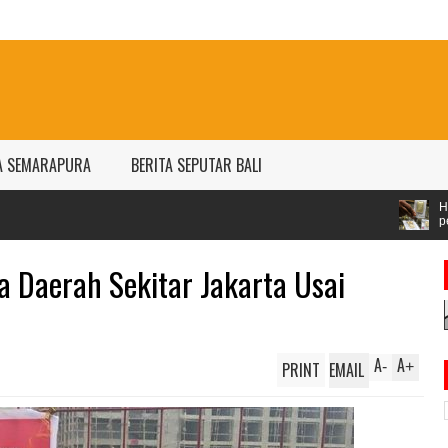
A SEMARAPURA
BERITA SEPUTAR BALI
Harga emas Antam naik jadi 
per gram
a Daerah Sekitar Jakarta Usai
A
A
PRINT
EMAIL
-
+