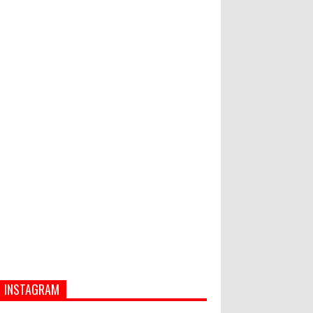
Hati-Hati! Gaya Hidup Hedon Bisa
Jadi Masalah! Simak 5 Alasannya
World Marketing Forum 2022:
Sustainability dan Kemanusiaan
jadi Kunci Sukses Pemasar
Hadapi Tantangan Bisnis Jangka
Panjang
INSTAGRAM