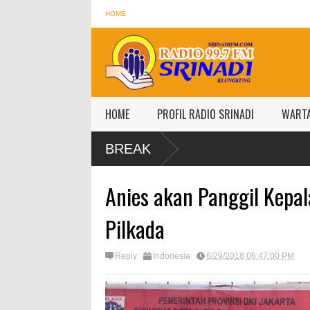
HOME
HOME
PROFIL RADIO SRINADI
WART
BREAK
Anies akan Panggil Kepal
Pilkada
Reply
Indonesia
6/29/2018 06:47:00 PM