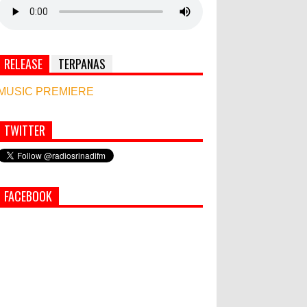
RELEASE
TERPANAS
MUSIC PREMIERE
TWITTER
Simbol Persahabatan, RI Bangun Islamic Centre
di Afghanistan
PEMKAB KLUNGKUNG GELAR
FACEBOOK
PASAR MURAH
Bupati Suwirta Ajak PNS
Manfaatkan Beras Lokal