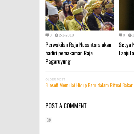
0
2-1-2018
0
Perwakilan Raja Nusantara akan
Setya N
hadiri pemakaman Raja
Lanjuta
Pagaruyung
OLDER POST
Filosofi Memulai Hidup Baru dalam Ritual Baka
POST A COMMENT