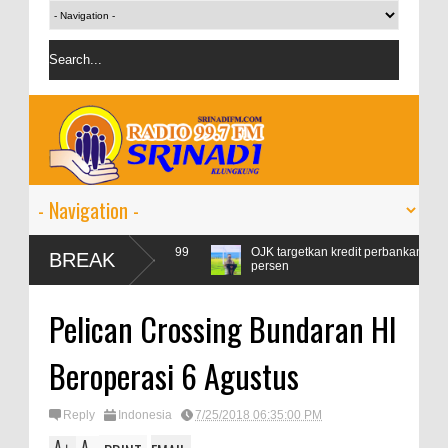
msi Pertamax Naik 99
OJK targetkan kredit perbankan pada 2024 tumbu
BREAK
persen
Pelican Crossing Bundaran HI
Beroperasi 6 Agustus
Reply
Indonesia
7/25/2018 06:35:00 PM
A
A