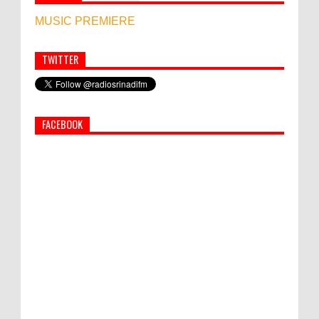
MUSIC PREMIERE
TWITTER
Simbol Persahabatan, RI Bangun Islamic Centre di
Afghanistan
FACEBOOK
PEMKAB KLUNGKUNG GELAR PASAR
MURAH
Bupati Suwirta Ajak PNS Manfaatkan
Beras Lokal
Pengungsi di Zona Merah Ikut Pulang, Sudarita Khawatir
Warga Salah Paham Oleh Arahan Gubernur Bali