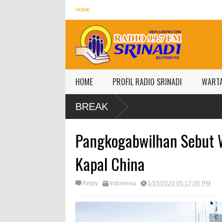
HOME
HOME
PROFIL RADIO SRINADI
WART
BREAK
Pangkogabwilhan Sebut W
Kapal China
Reply
Indonesia
1/15/2020 05:17:00 PM