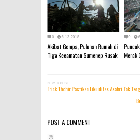
0
6-13-2018
0
Akibat Gempa, Puluhan Rumah di
Puncak
Tiga Kecamatan Sumenep Rusak
Merak D
NEWER POST
Erick Thohir Pastikan Likuiditas Asabri Tak Ter
B
POST A COMMENT