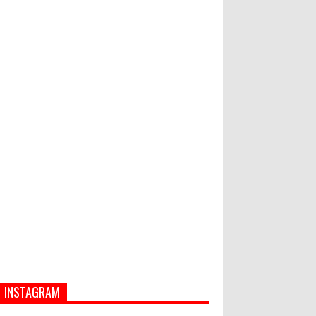
Hati-Hati! Gaya Hidup Hedon Bisa
Jadi Masalah! Simak 5 Alasannya
Semua ASN Pemprov Bali Wajib
Ikuti Tes Narkoba
INSTAGRAM