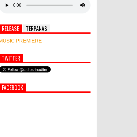
RELEASE
TERPANAS
MUSIC PREMIERE
TWITTER
Simbol Persahabatan, RI Bangun Islamic Centre
di Afghanistan
PEMKAB KLUNGKUNG GELAR
FACEBOOK
PASAR MURAH
Bupati Suwirta Ajak PNS
Manfaatkan Beras Lokal