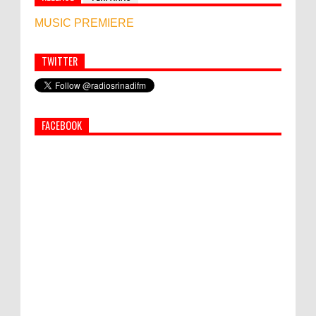
MUSIC PREMIERE
TWITTER
Simbol Persahabatan, RI Bangun Islamic Centre di
Afghanistan
FACEBOOK
World Marketing Forum 2022:
Sustainability dan Kemanusiaan jadi Kunci
Sukses Pemasar Hadapi Tantangan Bisnis
Jangka Panjang
PEMKAB KLUNGKUNG GELAR PASAR
MURAH
Bupati Suwirta Ajak PNS Manfaatkan
Beras Lokal