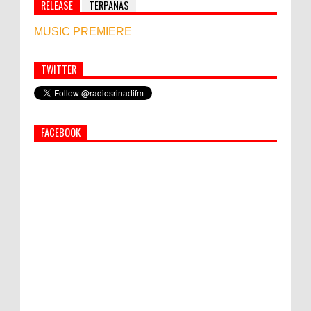
RELEASE
TERPANAS
MUSIC PREMIERE
TWITTER
Simbol Persahabatan, RI Bangun Islamic Centre di
Afghanistan
FACEBOOK
PEMKAB KLUNGKUNG GELAR PASAR
MURAH
Bupati Suwirta Ajak PNS Manfaatkan
Beras Lokal
Hati-Hati! Gaya Hidup Hedon Bisa Jadi
Masalah! Simak 5 Alasannya