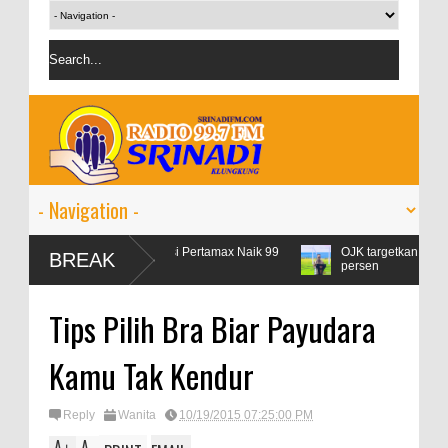
r Lebaran, Konsumsi Pertamax Naik 99
OJK targetkan kredit perbankan
BREAK
en
persen
Tips Pilih Bra Biar Payudara
Kamu Tak Kendur
Reply
Wanita
10/19/2015 07:25:00 PM
A
A