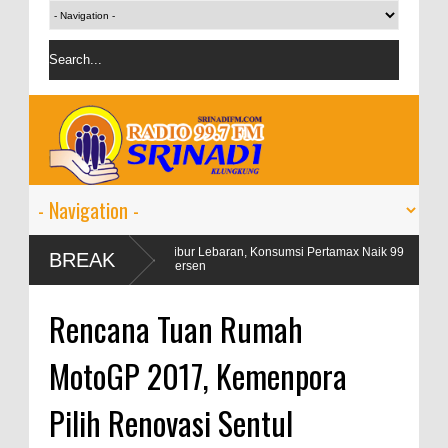
ngan
Libur Lebaran, Konsumsi Pertamax Naik 99
OJK targe
BREAK
Persen
persen
Rencana Tuan Rumah
MotoGP 2017, Kemenpora
Pilih Renovasi Sentul