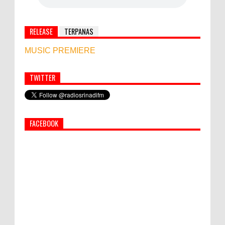
RELEASE
TERPANAS
MUSIC PREMIERE
TWITTER
Simbol Persahabatan, RI Bangun Islamic Centre di
Afghanistan
FACEBOOK
PEMKAB KLUNGKUNG GELAR PASAR
MURAH
Semua ASN Pemprov Bali Wajib Ikuti Tes
Narkoba