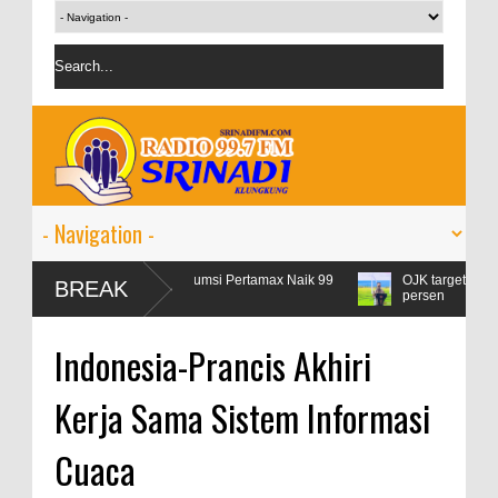
Libur Lebaran, Konsumsi Pertamax Naik 99
OJK targetkan kredit perba
BREAK
Persen
persen
Indonesia-Prancis Akhiri
Kerja Sama Sistem Informasi
Cuaca