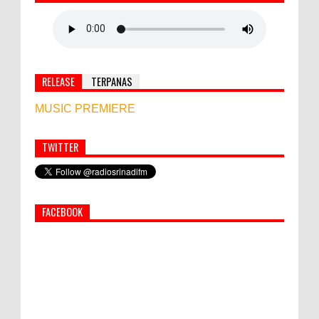
RELEASE
TERPANAS
MUSIC PREMIERE
TWITTER
Simbol Persahabatan, RI Bangun Islamic Centre di
Afghanistan
FACEBOOK
World Marketing Forum 2022:
Sustainability dan Kemanusiaan jadi Kunci
Sukses Pemasar Hadapi Tantangan Bisnis
Jangka Panjang
PEMKAB KLUNGKUNG GELAR PASAR