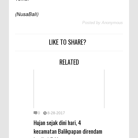
(NusaBali)
Posted by
Anonymous
LIKE TO SHARE?
RELATED
0
8-28-2017
Hujan sejak dini hari, 4
kecamatan Balikpapan direndam