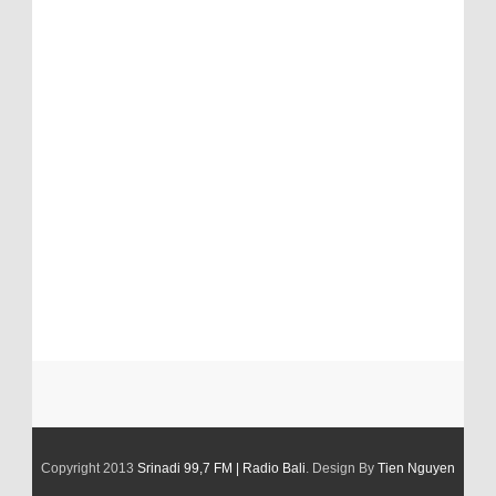
Copyright 2013
Srinadi 99,7 FM | Radio Bali
. Design By
Tien Nguyen