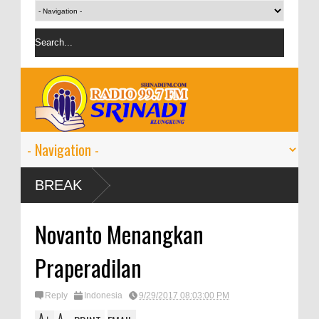
BREAK
Novanto Menangkan
Praperadilan
Reply
Indonesia
9/29/2017 08:03:00 PM
A
A