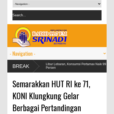
egangan
Libur Lebaran, Konsumsi Pertamax Naik 99
OJK ta
BREAK
Persen
perse
Semarakkan HUT RI ke 71,
KONI Klungkung Gelar
Berbagai Pertandingan