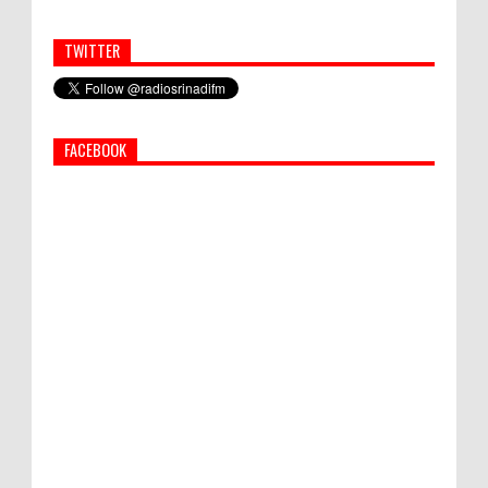
TWITTER
Simbol Persahabatan, RI Bangun Islamic Centre di
Afghanistan
FACEBOOK
PEMKAB KLUNGKUNG GELAR PASAR
MURAH
Bupati Suwirta Ajak PNS Manfaatkan
Beras Lokal
Hati-Hati! Gaya Hidup Hedon Bisa Jadi
Masalah! Simak 5 Alasannya