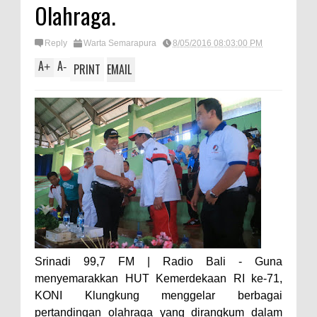
Olahraga.
Reply
Warta Semarapura
8/05/2016 08:03:00 PM
A
A
+
-
PRINT
EMAIL
Srinadi 99,7 FM | Radio Bali - Guna
menyemarakkan HUT Kemerdekaan RI ke-71,
KONI Klungkung menggelar berbagai
pertandingan olahraga yang dirangkum dalam