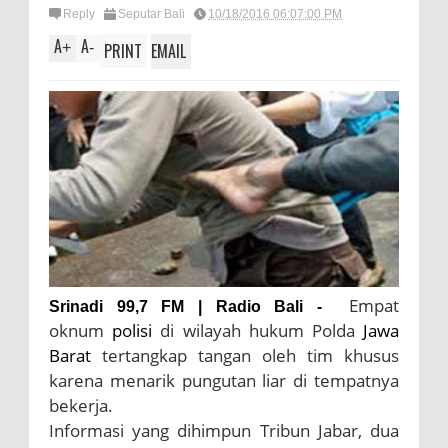
Reply
Seputar Bali
10/18/2016 06:07:00 PM
A
A
+
-
PRINT
EMAIL
Empat
Srinadi 99,7 FM | Radio Bali -
oknum
polisi
di wilayah hukum Polda
Jawa
Barat
tertangkap tangan oleh tim khusus
karena menarik pungutan liar di tempatnya
bekerja.
Informasi yang dihimpun Tribun Jabar, dua