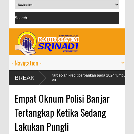
ik 99
OJK targetkan kredit perbankan pada 2024 tumbuh 9-11
BREAK
persen
Empat Oknum Polisi Banjar
Tertangkap Ketika Sedang
Lakukan Pungli