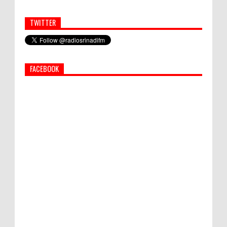
TWITTER
Simbol Persahabatan, RI Bangun Islamic Centre di
Afghanistan
FACEBOOK
PEMKAB KLUNGKUNG GELAR PASAR
MURAH
Bupati Suwirta Ajak PNS Manfaatkan
Beras Lokal
Hati-Hati! Gaya Hidup Hedon Bisa Jadi
Masalah! Simak 5 Alasannya