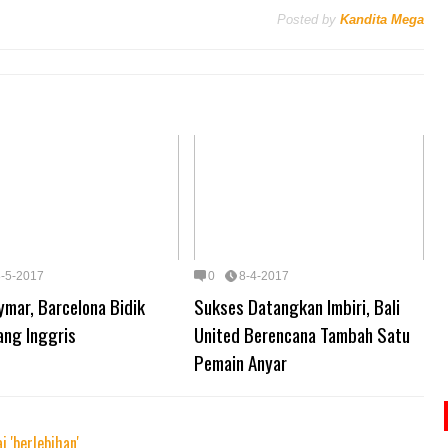
Posted by
Kandita Mega
8-5-2017
0
8-4-2017
ymar, Barcelona Bidik
Sukses Datangkan Imbiri, Bali
ang Inggris
United Berencana Tambah Satu
Pemain Anyar
i 'berlebihan'