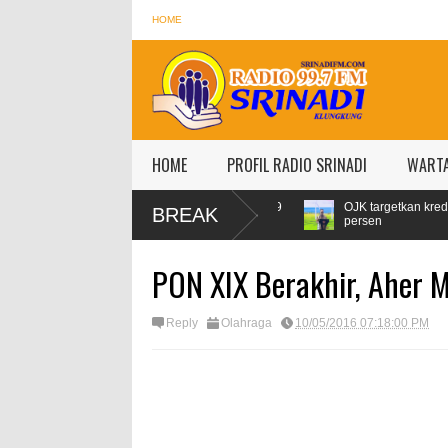
HOME
HOME
PROFIL RADIO SRINADI
WART
ran, Konsumsi Pertamax Naik 99
OJK targetkan kredit perbankan pada 
BREAK
persen
PON XIX Berakhir, Aher 
Reply
Olahraga
10/05/2016 07:18:00 PM