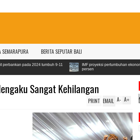
A SEMARAPURA
BERITA SEPUTAR BALI
2024 tumbuh 9-11
IMF proyeksi pertumbuhan ekonomi dunia 2024 sebes
persen
Mengaku Sangat Kehilangan
A
A
PRINT
EMAIL
-
+