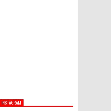
Hati-Hati! Gaya Hidup Hedon Bisa
Jadi Masalah! Simak 5 Alasannya
Semua ASN Pemprov Bali Wajib
Ikuti Tes Narkoba
INSTAGRAM