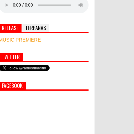
RELEASE
TERPANAS
MUSIC PREMIERE
TWITTER
Simbol Persahabatan, RI Bangun Islamic Centre
di Afghanistan
PEMKAB KLUNGKUNG GELAR
FACEBOOK
PASAR MURAH
Bupati Suwirta Ajak PNS
Manfaatkan Beras Lokal