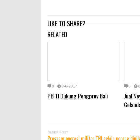
LIKE TO SHARE?
RELATED
0
8-6-2017
0
PB TI Dukung Pengprov Bali
Jual Ne
Geland
OLDER POST
Program operasi militer TNI selain perang dinila