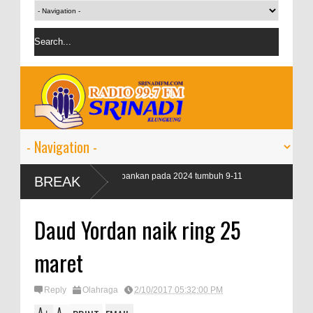
targetkan kredit perbankan pada 2024 tumbuh 9-11
BREAK
sen
Daud Yordan naik ring 25
maret
Reply
Olahraga
2/10/2017 05:32:00 PM
A
A