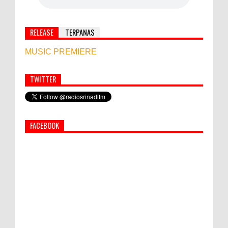
RELEASE
TERPANAS
MUSIC PREMIERE
TWITTER
Simbol Persahabatan, RI Bangun Islamic Centre di
Afghanistan
FACEBOOK
PEMKAB KLUNGKUNG GELAR PASAR
MURAH
Bupati Suwirta Ajak PNS Manfaatkan
Beras Lokal