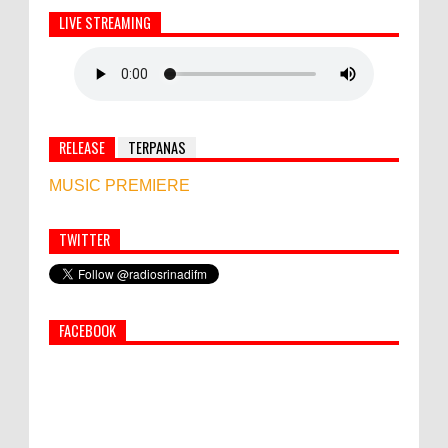
LIVE STREAMING
RELEASE
TERPANAS
MUSIC PREMIERE
TWITTER
Simbol Persahabatan, RI Bangun Islamic Centre di
Afghanistan
FACEBOOK
PEMKAB KLUNGKUNG GELAR PASAR
MURAH
Bupati Suwirta Ajak PNS Manfaatkan