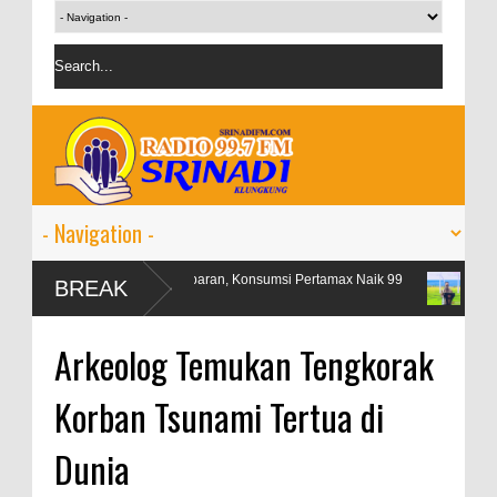
n
Libur Lebaran, Konsumsi Pertamax Naik 99
OJK targetka
BREAK
Persen
persen
Arkeolog Temukan Tengkorak
Korban Tsunami Tertua di
Dunia