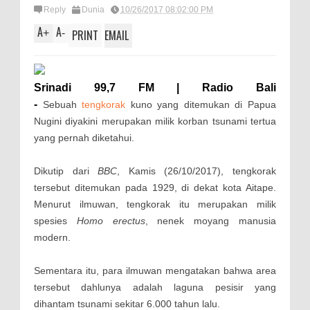
Reply
Dunia
10/26/2017 08:02:00 PM
A
A
+
-
PRINT
EMAIL
Srinadi 99,7 FM | Radio Bali
-
Sebuah
tengkorak
kuno yang ditemukan di Papua
Nugini diyakini merupakan milik korban tsunami tertua
yang pernah diketahui.
Dikutip dari
BBC
, Kamis (26/10/2017), tengkorak
tersebut ditemukan pada 1929, di dekat kota Aitape.
Menurut ilmuwan, tengkorak itu merupakan milik
spesies
Homo erectus
, nenek moyang manusia
modern.
Sementara itu, para ilmuwan mengatakan bahwa area
tersebut dahlunya adalah laguna pesisir yang
dihantam tsunami sekitar 6.000 tahun lalu.