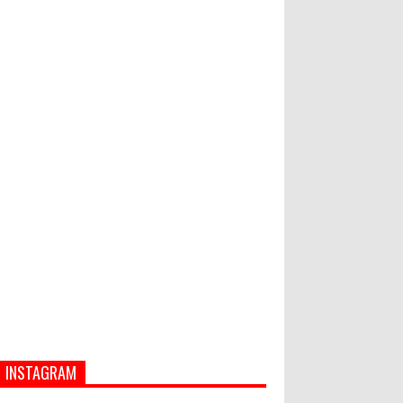
PASAR MURAH
Bupati Suwirta Ajak PNS
Manfaatkan Beras Lokal
Hati-Hati! Gaya Hidup Hedon Bisa
Jadi Masalah! Simak 5 Alasannya
INSTAGRAM