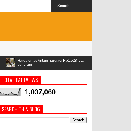
as Antam naik jadi Rp1,528 juta
Airlangga: ASEAN jadi kawasan stab
m
geopolitik
TOTAL PAGEVIEWS
1,037,060
SEARCH THIS BLOG