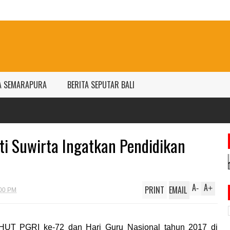
A SEMARAPURA
BERITA SEPUTAR BALI
Harga em
per gra
ti Suwirta Ingatkan Pendidikan
A
A
PRINT
EMAIL
-
+
:00 PM
HUT PGRI ke-72 dan Hari Guru Nasional tahun 2017 di