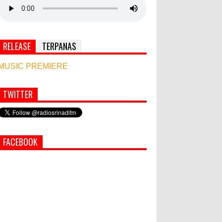
RELEASE
TERPANAS
MUSIC PREMIERE
TWITTER
Simbol Persahabatan, RI Bangun Islamic Centre
di Afghanistan
World Marketing Forum 2022:
FACEBOOK
Sustainability dan Kemanusiaan
jadi Kunci Sukses Pemasar
Hadapi Tantangan Bisnis Jangka
Panjang
PEMKAB KLUNGKUNG GELAR