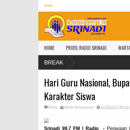
HOME
HOME
PROFIL RADIO SRINADI
WART
BREAK
Hari Guru Nasional, Bupa
Karakter Siswa
Reply
Warta Semarapura
11/25/2017 06:21
Srinadi 99,7 FM | Radio -
Perayaan 