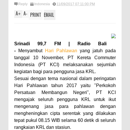
Reply
Indonesia
11/09/2017 07:11:00 PM
A
A
+
-
PRINT
EMAIL
Srinadi 99,7 FM | Radio Bali
-
Menyambut
Hari Pahlawan
yang jatuh pada
tanggal 10 November, PT Kereta Commuter
Indonesia (PT KCI) melaksanakan sejumlah
kegiatan bagi para pengguna jasa KRL.
Sesuai dengan tema nasional dalam peringatan
Hari Pahlawan tahun 2017 yaitu "Perkokoh
Persatuan Membangun Negeri", PT KCI
mengajak seluruh pengguna KRL untuk ikut
mengenang jasa para pahlawan dengan
mengheningkan cipta serentak yang dilakukan
tepat pukul 08.15 WIB selama 60 detik di seluruh
rangkaian KRL dan stasiun.