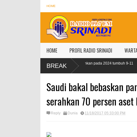
HOME
HOME
PROFIL RADIO SRINADI
WART
OJK targetkan kredit perbankan pada 2024 tumbuh 9-11
IMF proyek
BREAK
persen
persen
Saudi bakal bebaskan pa
serahkan 70 persen aset
Reply
Dunia
11/18/2017 05:33:00 PM