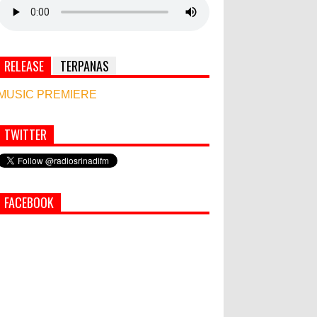
RELEASE
TERPANAS
MUSIC PREMIERE
TWITTER
Simbol Persahabatan, RI Bangun Islamic Centre
di Afghanistan
PEMKAB KLUNGKUNG GELAR
FACEBOOK
PASAR MURAH
Bupati Suwirta Ajak PNS
Manfaatkan Beras Lokal