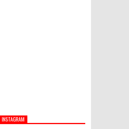
Hati-Hati! Gaya Hidup Hedon Bisa
Jadi Masalah! Simak 5 Alasannya
Banjir dan Longsor di Buleleng,
Empat Orang Tewas
INSTAGRAM