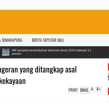
A SEMARAPURA
BERITA SEPUTAR BALI
si pertumbuhan ekonomi dunia 2024 sebesar 3,1
ngeran yang ditangkap asal
 kekayaan
A
A
PRINT
EMAIL
-
+