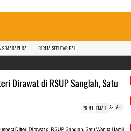
A SEMARAPURA
BERITA SEPUTAR BALI
Harga ema
per gram
teri Dirawat di RSUP Sanglah, Satu
A
A
PRINT
EMAIL
-
+