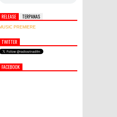
RELEASE
TERPANAS
MUSIC PREMIERE
TWITTER
Simbol Persahabatan, RI Bangun Islamic Centre
di Afghanistan
World Marketing Forum 2022:
FACEBOOK
Sustainability dan Kemanusiaan
jadi Kunci Sukses Pemasar
Hadapi Tantangan Bisnis Jangka
Panjang
PEMKAB KLUNGKUNG GELAR
PASAR MURAH