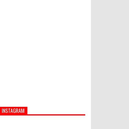
Bupati Suwirta Ajak PNS
Manfaatkan Beras Lokal
Hati-Hati! Gaya Hidup Hedon Bisa
Jadi Masalah! Simak 5 Alasannya
INSTAGRAM