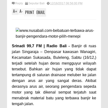
Reply
Seputar Bali
12/16/2017 06:56:00 PM
A
A
+
-
PRINT
EMAIL
Srinadi 99,7 FM | Radio Bali -
Banjir di ruas
jalan Singaraja – Denpasar kawasan Wanagiri,
Kecamatan Sukasada, Buleleng, Sabtu (16/12,)
terjadi setelah hujan deras mengguyur wilayah
tersebut. Bahkan air hujan yang tidak dapat
tertampung di saluran drainase meluber ke jalan
dengan arus air yang sangat deras. Akibat
derasnya arus air, seorang pengendara sepeda
motor yang tak dikenal sempat terjatuh saat
menabrak material batu yang terbawa banjir ke
tengah jalan.