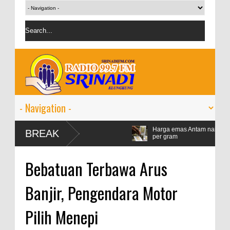
Harga emas Antam naik jadi Rp1,528 jut
BREAK
per gram
IMF proyeksi pertumbuhan ekonomi duni
Bebatuan Terbawa Arus
persen
Banjir, Pengendara Motor
Pilih Menepi