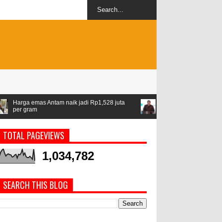
tam naik jadi Rp1,528 juta
Airlangga: ASEAN jadi kawasan stabil di
geopolitik
TOTAL PAGEVIEWS
1,034,782
SEARCH THIS BLOG