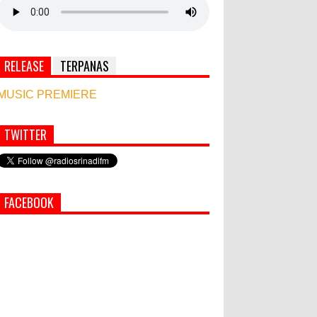
RELEASE
TERPANAS
MUSIC PREMIERE
TWITTER
Simbol Persahabatan, RI Bangun Islamic Centre
di Afghanistan
PEMKAB KLUNGKUNG GELAR
FACEBOOK
PASAR MURAH
Semua ASN Pemprov Bali Wajib
Ikuti Tes Narkoba