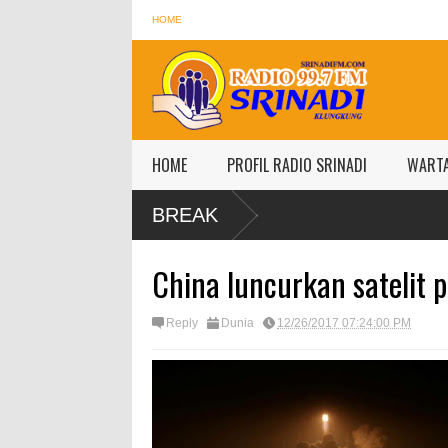
HOME
HOME
PROFIL RADIO SRINADI
WART
BREAK
China luncurkan satelit 
Reply
Dunia
12/26/2017 07:24:00 PM