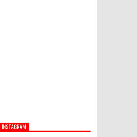
Hati-Hati! Gaya Hidup Hedon Bisa
Jadi Masalah! Simak 5 Alasannya
Forum Konsultasi Publik RKPD
2027 Dibuka, Infrastruktur Nusa
Penida Jadi Prioritas
INSTAGRAM