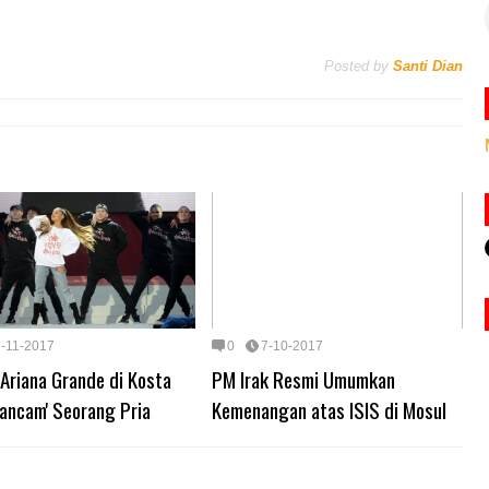
Posted by
Santi Dian
7-11-2017
0
7-10-2017
Ariana Grande di Kosta
PM Irak Resmi Umumkan
iancam' Seorang Pria
Kemenangan atas ISIS di Mosul