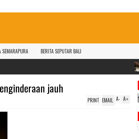
A SEMARAPURA
BERITA SEPUTAR BALI
Harga emas An
per gram
penginderaan jauh
A
A
PRINT
EMAIL
-
+