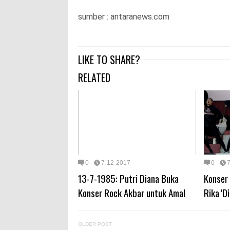
sumber : antaranews.com
LIKE TO SHARE?
RELATED
0
7-12-2017
0
13-7-1985: Putri Diana Buka
Konser 
Konser Rock Akbar untuk Amal
Rika 'D
OLDER POST