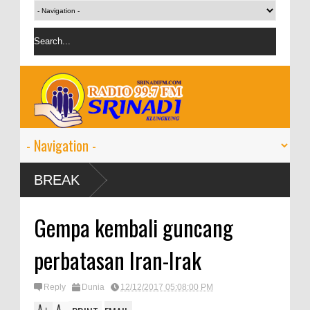
umbuh 9-11
BREAK
Gempa kembali guncang
perbatasan Iran-Irak
Reply
Dunia
12/12/2017 05:08:00 PM
A
A