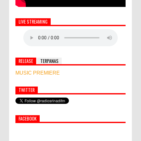
LIVE STREAMING
RELEASE
TERPANAS
MUSIC PREMIERE
TWITTER
World Marketing Forum 2022:
Sustainability dan Kemanusiaan jadi Kunci
Sukses Pemasar Hadapi Tantangan Bisnis
FACEBOOK
Jangka Panjang
Simbol Persahabatan, RI Bangun Islamic Centre di