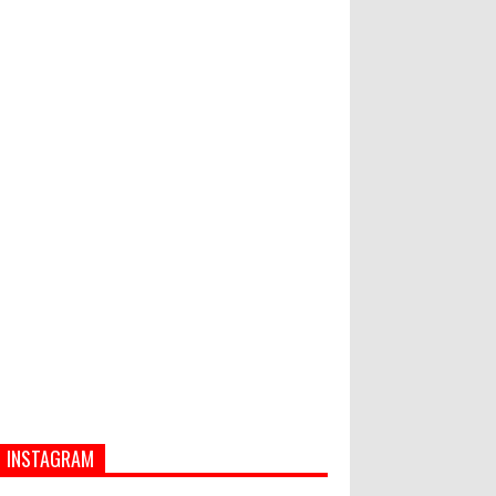
Hati-Hati! Gaya Hidup Hedon Bisa
Jadi Masalah! Simak 5 Alasannya
Semua ASN Pemprov Bali Wajib
Ikuti Tes Narkoba
INSTAGRAM