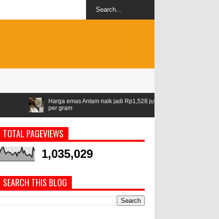
a emas Antam naik jadi Rp1,528 juta
Airlangga: ASEAN jadi kawasan 
gram
geopolitik
TOTAL PAGEVIEWS
1,035,029
SEARCH THIS BLOG