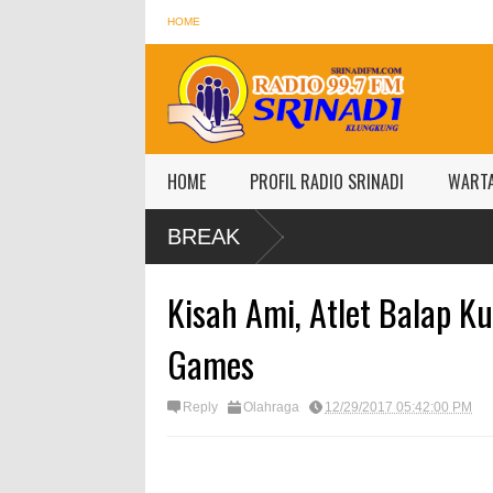
HOME
HOME
PROFIL RADIO SRINADI
WART
BREAK
Kisah Ami, Atlet Balap K
Games
Reply
Olahraga
12/29/2017 05:42:00 PM