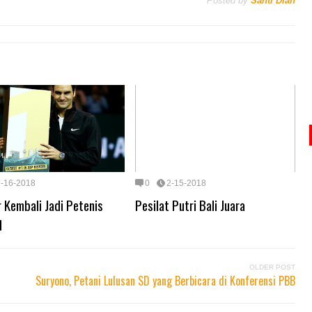
Posted by
Santi Dian
2-16-2018
0
2-15-2018
 Kembali Jadi Petenis
Pesilat Putri Bali Juara
1
OLDER POST
Suryono, Petani Lulusan SD yang Berbicara di Konferensi PBB