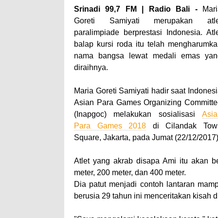
Srinadi 99,7 FM | Radio Bali -
Mari
Goreti Samiyati merupakan atle
paralimpiade berprestasi Indonesia. Atl
balap kursi roda itu telah mengharumk
nama bangsa lewat medali emas yan
diraihnya.
Maria Goreti Samiyati hadir saat Indones
Asian Para Games Organizing Committe
(Inapgoc) melakukan sosialisasi
Asia
Para Games 2018
di Cilandak Tow
Square, Jakarta, pada Jumat (22/12/2017)
Atlet yang akrab disapa Ami itu akan
meter, 200 meter, dan 400 meter.
Dia patut menjadi contoh lantaran mamp
berusia 29 tahun ini menceritakan kisah di