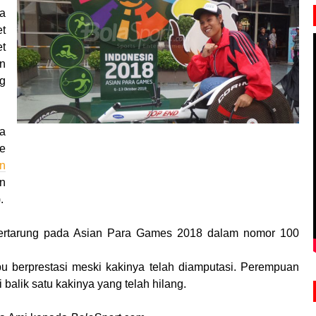
a
t
et
an
g
ia
e
n
n
.
 bertarung pada Asian Para Games 2018 dalam nomor 100
u berprestasi meski kakinya telah diamputasi. Perempuan
 balik satu kakinya yang telah hilang.