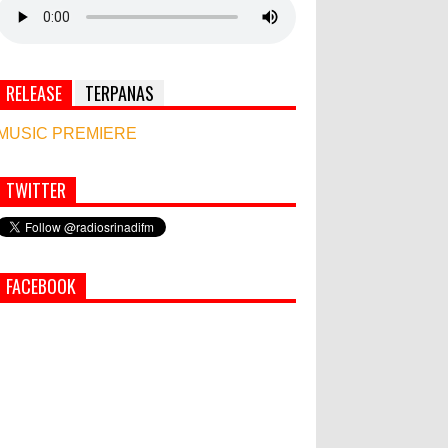
RELEASE
TERPANAS
MUSIC PREMIERE
TWITTER
Simbol Persahabatan, RI Bangun Islamic Centre
di Afghanistan
PEMKAB KLUNGKUNG GELAR
FACEBOOK
PASAR MURAH
Bupati Suwirta Ajak PNS
Manfaatkan Beras Lokal