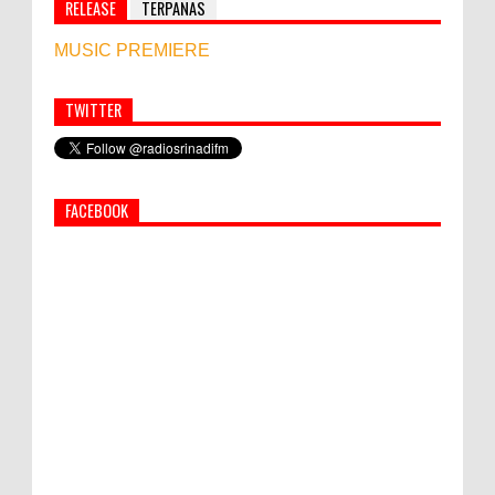
RELEASE
TERPANAS
MUSIC PREMIERE
TWITTER
Simbol Persahabatan, RI Bangun Islamic Centre di
Afghanistan
FACEBOOK
PEMKAB KLUNGKUNG GELAR PASAR
MURAH
Hati-Hati! Gaya Hidup Hedon Bisa Jadi
Masalah! Simak 5 Alasannya
Semua ASN Pemprov Bali Wajib Ikuti Tes
Narkoba