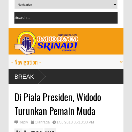
 2024 tumbuh 9-11
BREAK
Di Piala Presiden, Widodo
Turunkan Pemain Muda
Reply
Olahraga
1/03/2018 05:13:00 PM
A
A