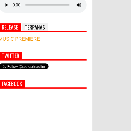
RELEASE
TERPANAS
MUSIC PREMIERE
TWITTER
Simbol Persahabatan, RI Bangun Islamic Centre
di Afghanistan
PEMKAB KLUNGKUNG GELAR
FACEBOOK
PASAR MURAH
Bupati Suwirta Ajak PNS
Manfaatkan Beras Lokal