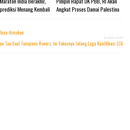
Maraton India Berakhir,
Pimpin Rapat DK PBB, RI Akan
iprediksi Menang Kembali
Angkat Proses Damai Palestina
 bisa dimakan
OLDER POST
Mau Tau Soal Tampines Rovers, Ini Fokusnya Jelang Laga Kualifikasi LCA