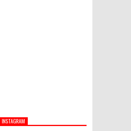
Hati-Hati! Gaya Hidup Hedon Bisa
Jadi Masalah! Simak 5 Alasannya
Semua ASN Pemprov Bali Wajib
Ikuti Tes Narkoba
INSTAGRAM