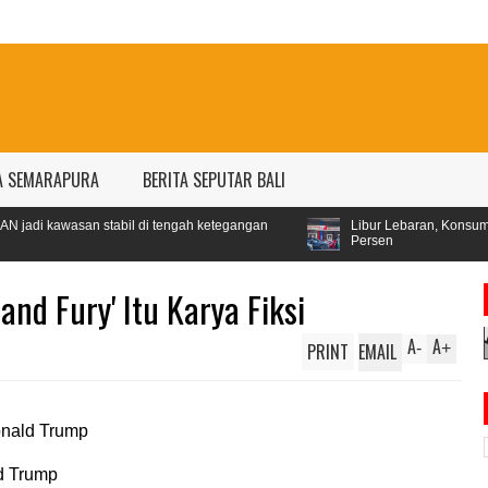
A SEMARAPURA
BERITA SEPUTAR BALI
l di tengah ketegangan
Libur Lebaran, Konsumsi Pertamax Naik 99
Persen
and Fury' Itu Karya Fiksi
A
A
PRINT
EMAIL
-
+