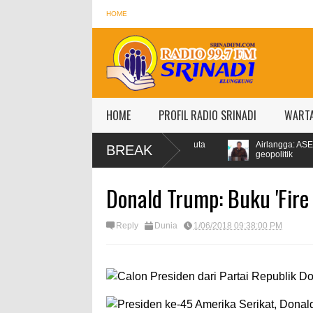
HOME
HOME
PROFIL RADIO SRINADI
WART
s Antam naik jadi Rp1,528 juta
Airlangga: ASEAN jadi kawasan stabi
BREAK
geopolitik
Donald Trump: Buku 'Fire 
Reply
Dunia
1/06/2018 09:38:00 PM