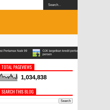
OJK targetkan kredit perbankan pada 2024 tumbuh 9-11
IMF p
persen
perse
TOTAL PAGEVIEWS
1,034,838
SEARCH THIS BLOG