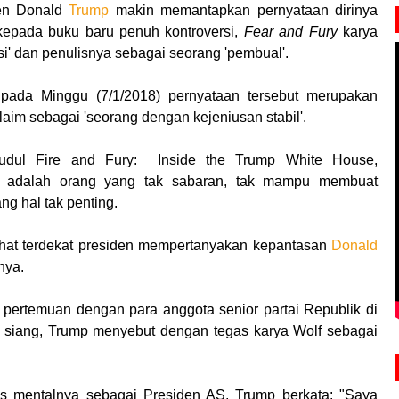
en Donald
Trump
makin memantapkan pernyataan dirinya
' kepada buku baru penuh kontroversi,
Fear and Fury
karya
ksi' dan penulisnya sebagai seorang 'pembual'.
C
pada Minggu (7/1/2018) pernyataan tersebut merupakan
laim sebagai 'seorang dengan kejeniusan stabil'.
judul Fire and Fury: Inside the Trump White House,
 adalah orang yang tak sabaran, tak mampu membuat
ng hal tak penting.
hat terdekat presiden mempertanyakan kepantasan
Donald
nya.
pertemuan dengan para anggota senior partai Republik di
siang, Trump menyebut dengan tegas karya Wolf sebagai
s mentalnya sebagai Presiden AS, Trump berkata: "Saya