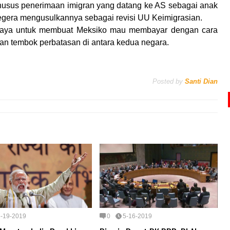
khusus penerimaan imigran yang datang ke AS sebagai anak
 segera mengusulkannya sebagai revisi UU Keimigrasian.
upaya untuk membuat Meksiko mau membayar dengan cara
an tembok perbatasan di antara kedua negara.
Posted by
Santi Dian
5-19-2019
0
5-16-2019