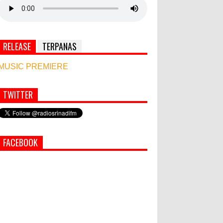
RELEASE
TERPANAS
MUSIC PREMIERE
TWITTER
Simbol Persahabatan, RI Bangun Islamic Centre
di Afghanistan
PEMKAB KLUNGKUNG GELAR
FACEBOOK
PASAR MURAH
Bupati Suwirta Ajak PNS
Manfaatkan Beras Lokal