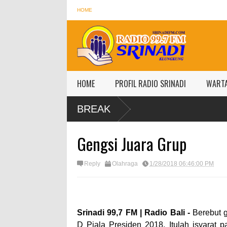
HOME
HOME
PROFIL RADIO SRINADI
WART
BREAK
Gengsi Juara Grup
Reply
Olahraga
1/28/2018 06:46:00 PM
Srinadi 99,7 FM | Radio Bali -
Berebut 
D Piala Presiden 2018. Itulah isyarat p