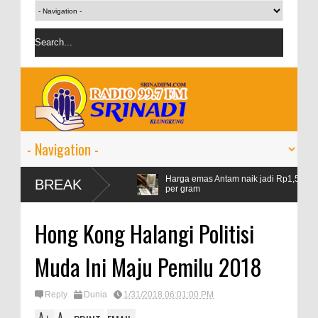
Harga emas Antam naik jadi Rp1,528 juta
BREAK
per gram
IMF proyeksi pertumbuhan ekonomi dunia 2024 sebes
Hong Kong Halangi Politisi
persen
Muda Ini Maju Pemilu 2018
Reply
Dunia
1/31/2018 06:01:00 PM
A
A