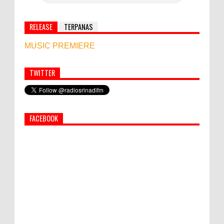
RELEASE
TERPANAS
MUSIC PREMIERE
TWITTER
World Marketing Forum 2022:
Sustainability dan Kemanusiaan jadi Kunci
Sukses Pemasar Hadapi Tantangan Bisnis
FACEBOOK
Jangka Panjang
Simbol Persahabatan, RI Bangun Islamic Centre di
Afghanistan
PEMKAB KLUNGKUNG GELAR PASAR
MURAH