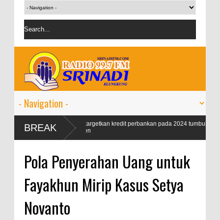
9
OJK targetkan kredit perbankan pada 2024 tumbuh 9-11
BREAK
persen
Pola Penyerahan Uang untuk
Fayakhun Mirip Kasus Setya
Novanto