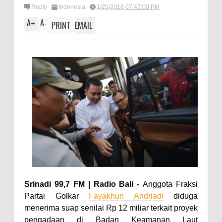
Reply
Indonesia
1/25/2018 07:47:00 PM
A
A
+
-
PRINT
EMAIL
Srinadi 99,7 FM | Radio Bali -
Anggota Fraksi
Partai Golkar
Fayakhun Andriadi
diduga
menerima suap senilai Rp 12 miliar terkait proyek
pengadaan di Badan Keamanan Laut