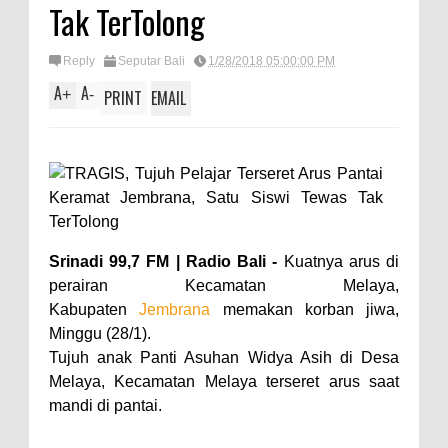
Tak TerTolong
Reply
Seputar Bali
1/28/2018 05:00:00 PM
A
A
+
-
PRINT
EMAIL
Srinadi 99,7 FM | Radio Bali -
Kuatnya arus di
perairan Kecamatan Melaya,
Kabupaten
Jembrana
memakan korban jiwa,
Minggu (28/1).
Tujuh anak Panti Asuhan Widya Asih di Desa
Melaya, Kecamatan Melaya terseret arus saat
mandi di pantai.