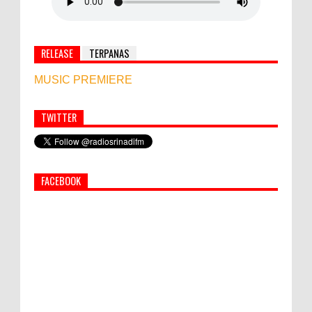
RELEASE
TERPANAS
MUSIC PREMIERE
TWITTER
Simbol Persahabatan, RI Bangun Islamic Centre di
Afghanistan
FACEBOOK
PEMKAB KLUNGKUNG GELAR PASAR
MURAH
Bupati Suwirta Ajak PNS Manfaatkan
Beras Lokal