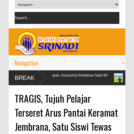
Libur Lebaran, Konsumsi Pertamax Naik 99
OJK targetkan kre
BREAK
Persen
persen
TRAGIS, Tujuh Pelajar
Terseret Arus Pantai Keramat
Jembrana, Satu Siswi Tewas