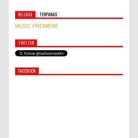
RELEASE
TERPANAS
MUSIC PREMIERE
TWITTER
Simbol Persahabatan, RI Bangun Islamic Centre di
Afghanistan
FACEBOOK
PEMKAB KLUNGKUNG GELAR PASAR
MURAH
Bupati Suwirta Ajak PNS Manfaatkan
Beras Lokal