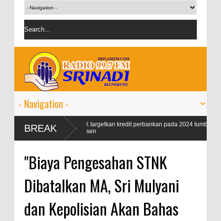
 99
OJK targetkan kredit perbankan pada 2024 tumbuh 9-11
BREAK
persen
"Biaya Pengesahan STNK
Dibatalkan MA, Sri Mulyani
dan Kepolisian Akan Bahas