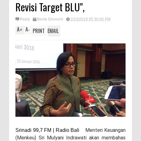
Revisi Target BLU",
Reply
Berita Ekonomi
2/23/2018 05:30:00 PM
A
A
+
-
PRINT
EMAIL
Menteri Keuangan
Srinadi 99,7 FM | Radio Bali
(Menkeu) Sri Mulyani Indrawati akan membahas