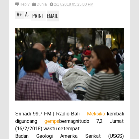
Reply
Dunia
2/17/2018 05:25:00 PM
A
A
+
-
PRINT
EMAIL
Meksiko
kembali
Srinadi 99,7 FM | Radio Bali
diguncang
gempa
bermagnitudo 7,2 Jumat
(16/2/2018) waktu setempat.
Badan Geologi Amerika Serikat (USGS)