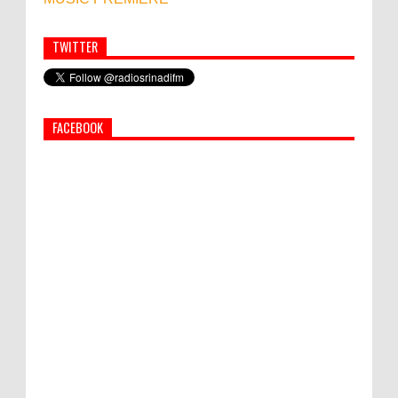
TWITTER
Simbol Persahabatan, RI Bangun Islamic Centre di
Afghanistan
FACEBOOK
PEMKAB KLUNGKUNG GELAR PASAR
MURAH
Bupati Suwirta Ajak PNS Manfaatkan
Beras Lokal
Hati-Hati! Gaya Hidup Hedon Bisa Jadi
Masalah! Simak 5 Alasannya