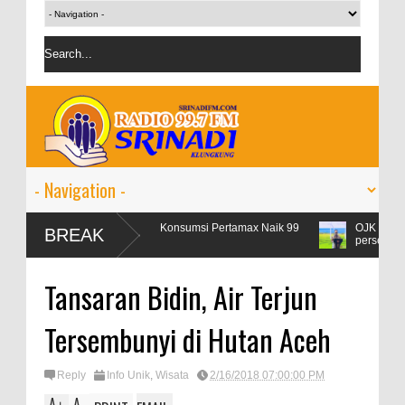
Libur Lebaran, Konsumsi Pertamax Naik 99
OJK targetkan kredit
BREAK
Persen
persen
Tansaran Bidin, Air Terjun
Tersembunyi di Hutan Aceh
Reply
Info Unik
,
Wisata
2/16/2018 07:00:00 PM
A
A