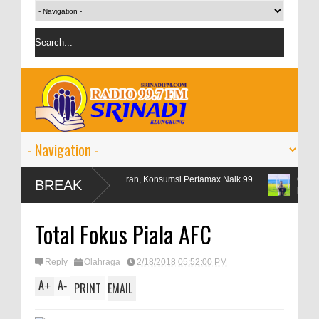
Libur Lebaran, Konsumsi Pertamax Naik 99
OJK targetkan kr
BREAK
Persen
persen
Total Fokus Piala AFC
Reply
Olahraga
2/18/2018 05:52:00 PM
A
A
+
-
PRINT
EMAIL