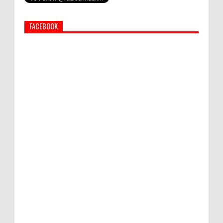
Afghanistan
FACEBOOK
PEMKAB KLUNGKUNG GELAR PASAR
MURAH
Bupati Suwirta Ajak PNS Manfaatkan
Beras Lokal
Hati-Hati! Gaya Hidup Hedon Bisa Jadi
Masalah! Simak 5 Alasannya
Semua ASN Pemprov Bali Wajib Ikuti Tes
Narkoba