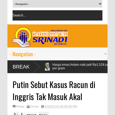
Harga emas Antam naik jadi Rp1,528 juta
Airl
BREAK
per gram
geop
IMF proyeksi pertumbuhan ekonomi dunia 2024 sebesar 3,
Putin Sebut Kasus Racun di
persen
Inggris Tak Masuk Akal
Reply
Dunia
3/18/2018 06:08:00 PM
A
A