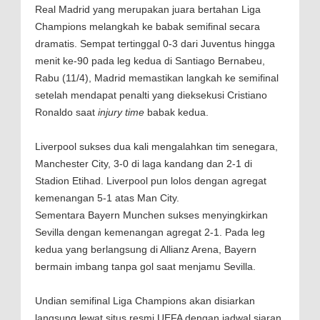
Real Madrid yang merupakan juara bertahan Liga
Champions melangkah ke babak semifinal secara
dramatis. Sempat tertinggal 0-3 dari Juventus hingga
menit ke-90 pada leg kedua di Santiago Bernabeu,
Rabu (11/4), Madrid memastikan langkah ke semifinal
setelah mendapat penalti yang dieksekusi Cristiano
Ronaldo saat
injury time
babak kedua.
Liverpool sukses dua kali mengalahkan tim senegara,
Manchester City, 3-0 di laga kandang dan 2-1 di
Stadion Etihad. Liverpool pun lolos dengan agregat
kemenangan 5-1 atas Man City.
Sementara Bayern Munchen sukses menyingkirkan
Sevilla dengan kemenangan agregat 2-1. Pada leg
kedua yang berlangsung di Allianz Arena, Bayern
bermain imbang tanpa gol saat menjamu Sevilla.
Undian semifinal Liga Champions akan disiarkan
langsung lewat situs resmi UEFA dengan jadwal siaran