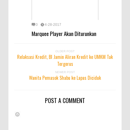
0
4-28-2017
Marquee Player Akan Diturunkan
OLDER POST
Relaksasi Kredit, BI Jamin Aliran Kredit ke UMKM Tak
Tergerus
NEWER POST
Wanita Pemasok Shabu ke Lapas Diciduk
POST A COMMENT