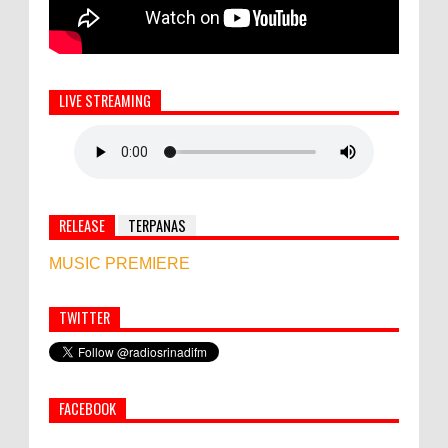
LIVE STREAMING
RELEASE
TERPANAS
MUSIC PREMIERE
TWITTER
Simbol Persahabatan, RI Bangun Islamic Centre di
Afghanistan
FACEBOOK
PEMKAB KLUNGKUNG GELAR PASAR
MURAH