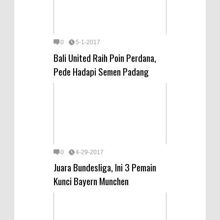
0
5-1-2017
Bali United Raih Poin Perdana,
Pede Hadapi Semen Padang
0
4-29-2017
Juara Bundesliga, Ini 3 Pemain
Kunci Bayern Munchen