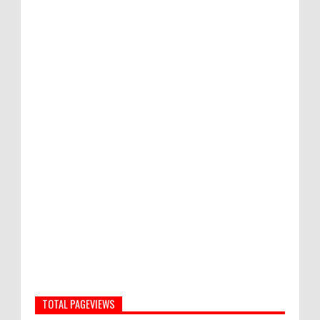
TOTAL PAGEVIEWS