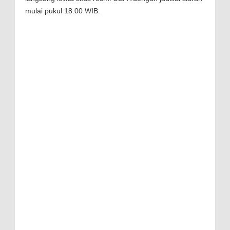
mulai pukul 18.00 WIB.