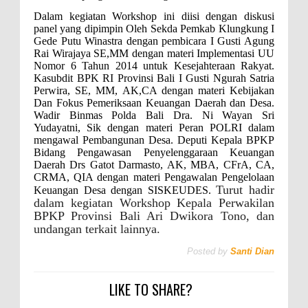
Dalam kegiatan Workshop ini diisi dengan diskusi
panel yang dipimpin Oleh Sekda Pemkab Klungkung I
Gede Putu Winastra dengan pembicara I Gusti Agung
Rai Wirajaya SE,MM dengan materi Implementasi UU
Nomor 6 Tahun 2014 untuk Kesejahteraan Rakyat.
Kasubdit BPK RI Provinsi Bali I Gusti Ngurah Satria
Perwira, SE, MM, AK,CA dengan materi Kebijakan
Dan Fokus Pemeriksaan Keuangan Daerah dan Desa.
Wadir Binmas Polda Bali Dra. Ni Wayan Sri
Yudayatni, Sik dengan materi Peran POLRI dalam
mengawal Pembangunan Desa. Deputi Kepala BPKP
Bidang Pengawasan Penyelenggaraan Keuangan
Daerah Drs Gatot Darmasto, AK, MBA, CFrA, CA,
CRMA, QIA dengan materi Pengawalan Pengelolaan
Turut hadir
Keuangan Desa dengan SISKEUDES.
dalam kegiatan Workshop Kepala Perwakilan
BPKP Provinsi Bali Ari Dwikora Tono, dan
undangan terkait lainnya.
Posted by
Santi Dian
LIKE TO SHARE?