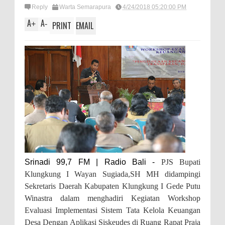
Reply
Warta Semarapura
4/24/2018 05:20:00 PM
A
A
+
-
PRINT
EMAIL
Srinadi 99,7 FM | Radio Bali -
PJS Bupati
Klungkung I Wayan Sugiada,SH MH didampingi
Sekretaris Daerah Kabupaten Klungkung I Gede Putu
Winastra dalam menghadiri Kegiatan Workshop
Evaluasi Implementasi Sistem Tata Kelola Keuangan
Desa Dengan Aplikasi Siskeudes di Ruang Rapat Praja