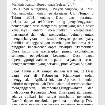
Mandala Kantor Bupati, pada Selasa (24/4).
PJS Bupati Klungkung I Wayan Sugiada, SH. MH
Menyampaikan dalam pelaksanaan
UU Nomor 6
Tahun 2014 tentang Desa dan peraturan
pelaksanaannya telah mendorong penyelenggaraan
pemerintahan desa mengambil peran yang lebih besar
khususnya dalam mewujudkan kesejahteraan
masyarakat dan telah memberikan peluang untuk
mengembangkan diri sesuai dengan potensi yang
dimiliki, sehingga slogan membangun Indonesia dari
pinggiran benar-benar dapat terwujud. "Pemerintah
Desa harus bisa menerapkan prinsip akuntabilitas
sehingga pengelolaan keuangan Desa dapat
dipertanggungjawabkan kepada masyarakat sesuai
dengan ketentuan yang berlaku", pinta Wayan Sugiada.
Sejak Tahun 2016 sampai dengan saat ini, 53 Desa
yang ada di Kabupaten Klungkung sudah
menggunakan Aplikasi ini, dan Aplikasi ini sudah
terbukti mempermudah Desa dalam hal merencanakan,
menganggarkan, mempertanggungjawabkan dan
melaporkan Keuangan Desa. Disamping itu dengan
adanya aplikasi ini, sangat membantu pemerintah
Daerah dalam melakukan pembinaan terhadap Desa
dan dalam penyusunan laporan keuangan Pemerintah