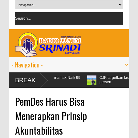
ebaran, Konsumsi Pertamax Naik 99
OJK targetkan kredit perbankan p
BREAK
persen
PemDes Harus Bisa
Menerapkan Prinsip
Akuntabilitas