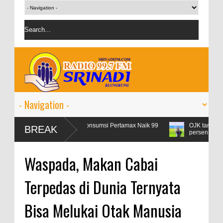
Libur Lebaran, Konsumsi Pertamax Naik 99
OJK targetkan kredit p
BREAK
Persen
persen
Waspada, Makan Cabai
Terpedas di Dunia Ternyata
Bisa Melukai Otak Manusia