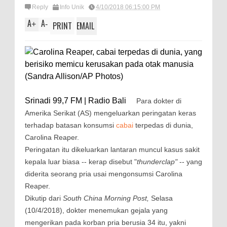
Reply
Info Unik
4/10/2018 06:15:00 PM
A
A
+
-
PRINT
EMAIL
Srinadi 99,7 FM | Radio Bali
Para dokter di
Amerika Serikat (AS) mengeluarkan peringatan keras
terhadap batasan konsumsi
cabai
terpedas di dunia,
Carolina Reaper.
Peringatan itu dikeluarkan lantaran muncul kasus sakit
kepala luar biasa -- kerap disebut "
thunderclap"
-- yang
diderita seorang pria usai mengonsumsi Carolina
Reaper.
Dikutip dari
South China Morning Post,
Selasa
(10/4/2018), dokter menemukan gejala yang
mengerikan pada korban pria berusia 34 itu, yakni