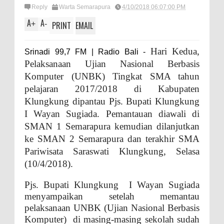
Reply
Warta Semarapura
4/10/2018 06:07:00 PM
A
A
+
-
PRINT
EMAIL
Hari Kedua,
Srinadi 99,7 FM | Radio Bali -
Pelaksanaan Ujian Nasional Berbasis
Komputer (UNBK) Tingkat SMA tahun
pelajaran 2017/2018 di Kabupaten
Klungkung dipantau Pjs. Bupati Klungkung
I Wayan Sugiada. Pemantauan diawali di
SMAN 1 Semarapura kemudian dilanjutkan
ke SMAN 2 Semarapura dan terakhir SMA
Pariwisata Saraswati Klungkung, Selasa
(10/4/2018).
Pjs. Bupati Klungkung I Wayan Sugiada
menyampaikan setelah memantau
pelaksanaan UNBK (Ujian Nasional Berbasis
Komputer) di masing-masing sekolah sudah