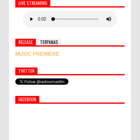
LIVE STREAMING
RELEASE
TERPANAS
MUSIC PREMIERE
TWITTER
Simbol Persahabatan, RI Bangun Islamic Centre di
Afghanistan
FACEBOOK
PEMKAB KLUNGKUNG GELAR PASAR
MURAH
Bupati Suwirta Ajak PNS Manfaatkan