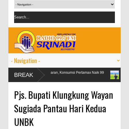
Libur Lebaran, Konsumsi Pertamax Naik 99
OJK targetkan k
BREAK
Persen
persen
Pjs. Bupati Klungkung Wayan
Sugiada Pantau Hari Kedua
UNBK