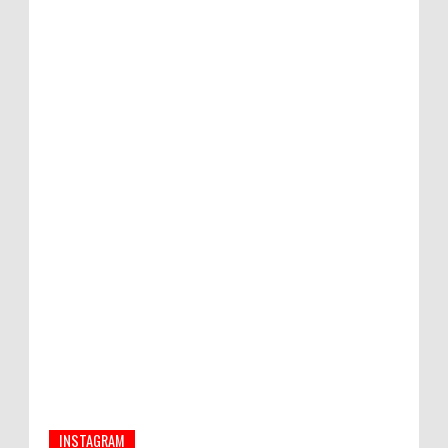
Beras Lokal
Hati-Hati! Gaya Hidup Hedon Bisa Jadi
Masalah! Simak 5 Alasannya
Semua ASN Pemprov Bali Wajib Ikuti Tes
Narkoba
INSTAGRAM