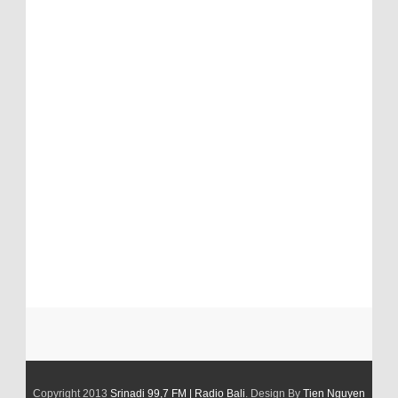
Copyright 2013
Srinadi 99,7 FM | Radio Bali
. Design By
Tien Nguyen