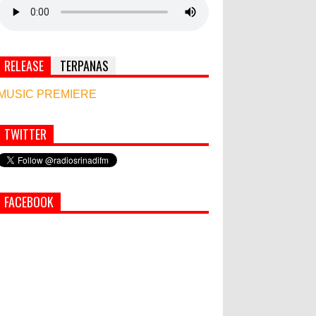
RELEASE
TERPANAS
MUSIC PREMIERE
TWITTER
Simbol Persahabatan, RI Bangun Islamic Centre
di Afghanistan
PEMKAB KLUNGKUNG GELAR
FACEBOOK
PASAR MURAH
Bupati Suwirta Ajak PNS
Manfaatkan Beras Lokal