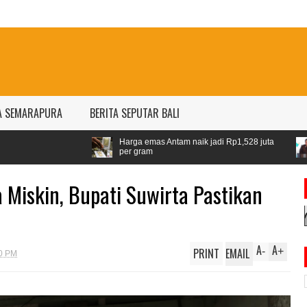
A SEMARAPURA
BERITA SEPUTAR BALI
Harga emas Antam naik jadi Rp1,528 juta
Airlangga: ASEAN jadi
per gram
geopolitik
 Miskin, Bupati Suwirta Pastikan
A
A
PRINT
EMAIL
-
+
00 PM