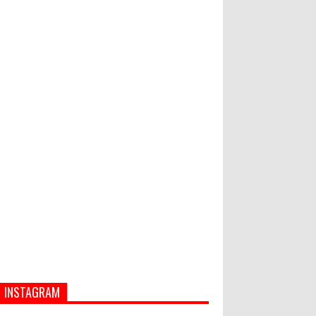
Hati-Hati! Gaya Hidup Hedon Bisa
Jadi Masalah! Simak 5 Alasannya
Banjir dan Longsor di Buleleng,
Empat Orang Tewas
INSTAGRAM