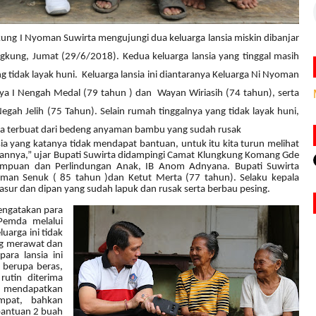
kung I Nyoman Suwirta mengujungi dua keluarga lansia miskin dibanjar
kung, Jumat (29/6/2018). Kedua keluarga lansia yang tinggal masih
 tidak layak huni.
Keluarga lansia ini diantaranya Keluarga Ni Nyoman
ya I Nengah Medal (79 tahun ) dan
Wayan Wiriasih (74 tahun), serta
egah Jelih (75 Tahun). Selain rumah tinggalnya yang tidak layak huni,
na terbuat dari bedeng anyaman bambu yang sudah rusak
ia yang katanya tidak mendapat bantuan, untuk itu kita turun melihat
annya,” ujar Bupati Suwirta didampingi Camat Klungkung Komang Gde
empuan dan Perlindungan Anak, IB Anom Adnyana. Bupati Suwirta
oman Senuk ( 85 tahun )dan Ketut Merta (77 tahun). Selaku kepala
ikasur dan dipan yang sudah lapuk dan rusak serta berbau pesing.
engatakan para
 Pemda melalui
uarga ini tidak
ng merawat dan
ra lansia ini
 berupa beras,
utin diterima
lah mendapatkan
mpat, bahkan
 bantuan 2 buah