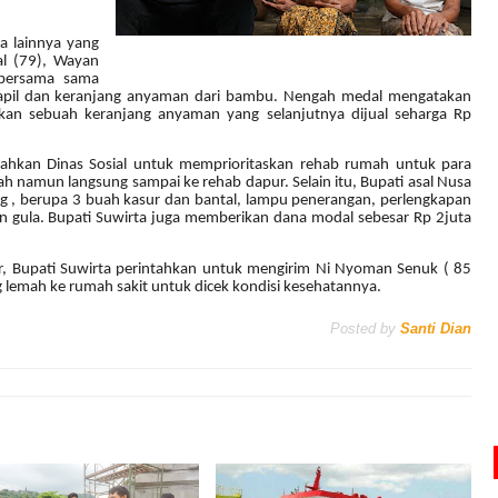
a lainnya yang
l (79), Wayan
 bersama sama
apil dan keranjang anyaman dari bambu. Nengah medal mengatakan
akan sebuah keranjang anyaman yang selanjutnya dijual seharga Rp
intahkan Dinas Sosial untuk memprioritaskan rehab rumah untuk para
umah namun langsung sampai ke rehab dapur. Selain itu, Bupati asal Nusa
g , berupa 3 buah kasur dan bantal, lampu penerangan, perlengkapan
n gula. Bupati Suwirta juga memberikan dana modal sebesar Rp 2juta
r, Bupati Suwirta perintahkan untuk mengirim Ni Nyoman Senuk ( 85
 lemah ke rumah sakit untuk dicek kondisi kesehatannya.
Posted by
Santi Dian