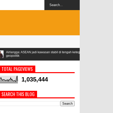
 kawasan stabil di tengah ketegangan
Libur Lebaran, Konsumsi Per
Persen
TOTAL PAGEVIEWS
1,035,444
SEARCH THIS BLOG