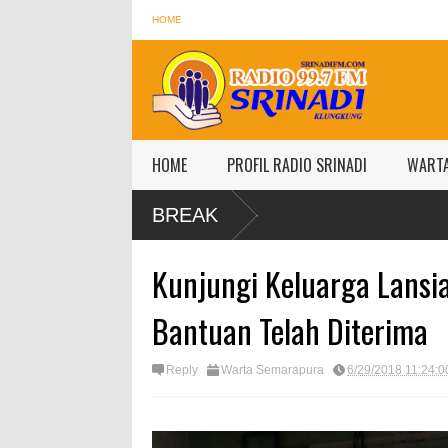
HOME
HOME
PROFIL RADIO SRINADI
WART
BREAK
Kunjungi Keluarga Lansia
Bantuan Telah Diterima
Reply
Warta Semarapura
6/29/2018 11:24: