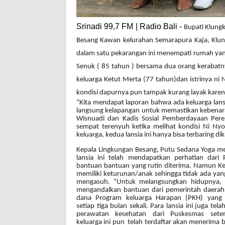
Srinadi 99,7 FM | Radio Bali -
Bupati Klung
Besang Kawan kelurahan Semarapura Kaja, Klung
dalam satu pekarangan ini menempati rumah yang
Senuk ( 85 tahun ) bersama dua orang kerabatn
keluarga Ketut Merta (77 tahun)dan istrinya ni N
kondisi dapurnya pun tampak kurang layak kare
“Kita mendapat laporan bahwa ada keluarga lans
langsung kelapangan untuk memastikan kebenar
Wisnuadi dan Kadis Sosial Pemberdayaan Per
sempat terenyuh ketika melihat kondisi Ni Ny
keluarga, kedua lansia ini hanya bisa terbaring d
Kepala Lingkungan Besang, Putu Sedana Yoga m
lansia ini telah mendapatkan perhatian dari
bantuan bantuan yang rutin diterima. Namun Kel
memiliki keturunan/anak sehingga tidak ada ya
mengasuh. “Untuk melangsungkan hidupnya, pa
mengandalkan bantuan dari pemerintah daerah
dana Program keluarga Harapan (PKH) yang r
setiap tiga bulan sekali. Para lansia ini juga te
perawatan kesehatan dari Puskesmas sete
keluarga ini pun telah terdaftar akan menerima