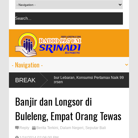
gangan
Libur Lebaran, Konsumsi Pertamax Naik 99
OJK tar
BREAK
Persen
persen
Banjir dan Longsor di
Buleleng, Empat Orang Tewas
Reply
Berita Terkini
,
Dalam Negeri
,
Seputar Bali
1/24/2014 02:06:00 PM