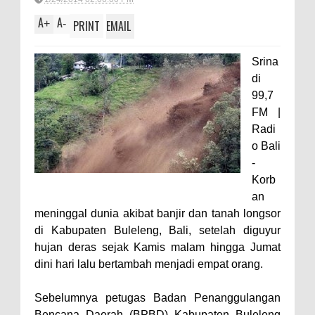
A
A
+
-
PRINT
EMAIL
Srina
di
99,7
FM |
Radi
o Bali
-
Korb
an
meninggal dunia akibat banjir dan tanah longsor
di Kabupaten Buleleng, Bali, setelah diguyur
hujan deras sejak Kamis malam hingga Jumat
dini hari lalu bertambah menjadi empat orang.
Sebelumnya petugas Badan Penanggulangan
Bencana Daerah (BPBD) Kabupaten Buleleng