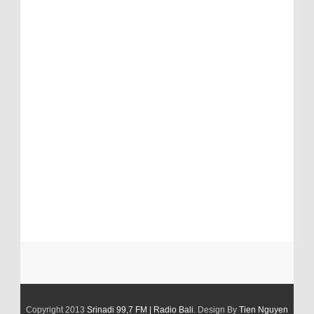
Copyright 2013
Srinadi 99,7 FM | Radio Bali
. Design By
Tien Nguyen