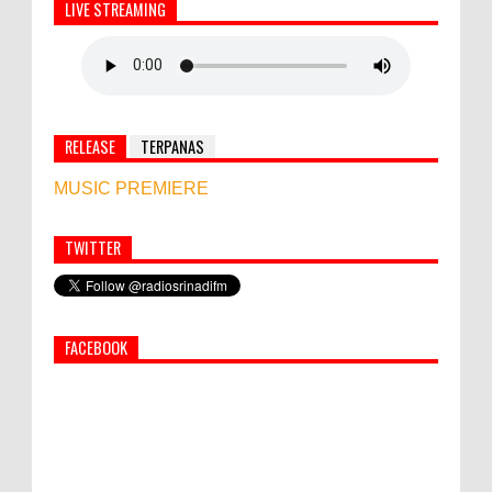
LIVE STREAMING
RELEASE
TERPANAS
MUSIC PREMIERE
TWITTER
Simbol Persahabatan, RI Bangun Islamic Centre di
Afghanistan
FACEBOOK
World Marketing Forum 2022:
Sustainability dan Kemanusiaan jadi Kunci
Sukses Pemasar Hadapi Tantangan Bisnis
Jangka Panjang
PEMKAB KLUNGKUNG GELAR PASAR