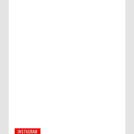
MURAH
Bupati Suwirta Ajak PNS Manfaatkan
Beras Lokal
Hati-Hati! Gaya Hidup Hedon Bisa Jadi
Masalah! Simak 5 Alasannya
INSTAGRAM