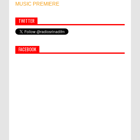
MUSIC PREMIERE
TWITTER
Simbol Persahabatan, RI Bangun Islamic Centre di
Afghanistan
FACEBOOK
PEMKAB KLUNGKUNG GELAR PASAR
MURAH
Bupati Suwirta Ajak PNS Manfaatkan
Beras Lokal
Hati-Hati! Gaya Hidup Hedon Bisa Jadi
Masalah! Simak 5 Alasannya