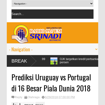
si Pertamax Naik 99
OJK targetkan kredit perbankan pada 2024 tumbuh
BREAK
persen
Prediksi Uruguay vs Portugal
di 16 Besar Piala Dunia 2018
Reply
Olahraga
6/29/2018 07:00:00 PM
A
A