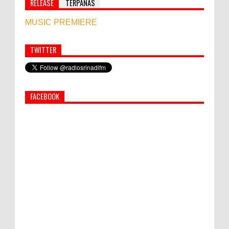
RELEASE
TERPANAS
MUSIC PREMIERE
TWITTER
Simbol Persahabatan, RI Bangun Islamic Centre di
Afghanistan
FACEBOOK
PEMKAB KLUNGKUNG GELAR PASAR
MURAH
Bupati Suwirta Ajak PNS Manfaatkan
Beras Lokal
Hati-Hati! Gaya Hidup Hedon Bisa Jadi
Masalah! Simak 5 Alasannya